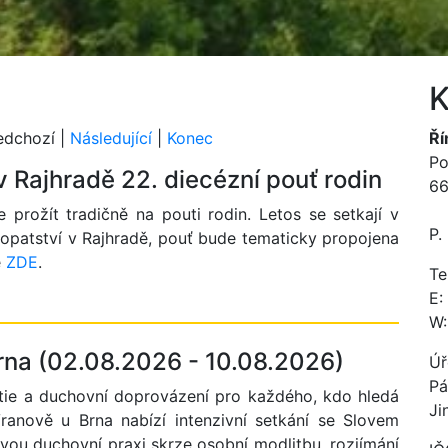
K
edchozí |
Následující
|
Konec
Ří
Po
 Rajhradě 22. diecézní pouť rodin
66
prožít tradičně na pouti rodin. Letos se setkají v
P.
 opatství v Rajhradě, pouť bude tematicky propojena
e
ZDE
.
Te
E:
W:
Brna (02.08.2026 - 10.08.2026)
Úř
Pá
tie a duchovní doprovázení pro každého, kdo hledá
Ji
ranově u Brna nabízí intenzivní setkání se Slovem
vou duchovní praxi skrze osobní modlitbu, rozjímání