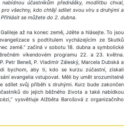
í nabídnou účastníkům přednášky, modlitbu chval,
pro všechny, kdo chtějí sdílet svou víru s druhými a
. Přihlásit se můžete do 2. dubna.
Galileje až na konec země, Jděte a hlásejte. To jsou
 evangelizace s podtitulem vycházejícím ze Skutků
nec země.“ začíná v sobotu 18. dubna a symbolické
věrečném víkendovém programu 22. a 23. května.
. Petr Beneš, P. Vladimír Záleský, Marcela Dubská a
ádi bychom, aby ti, kdo se kurzu zúčastní, získali
lásání evangelia vstupovat. Měli by umět srozumitelně
 se sdílet svůj příběh s druhými. Kurz bude zakončen
účastníků do jejich běžného života a také nabídkou
cézi,“ vysvětluje Alžběta Barošová z organizačního