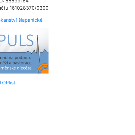
O: 66599164
účtu 161028370/0300
kanství šlapanické