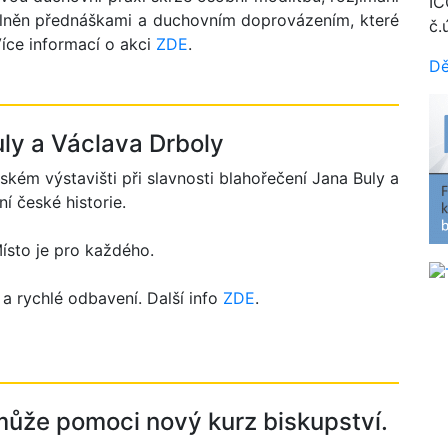
IČ
oplněn přednáškami a duchovním doprovázením, které
č.
íce informací o akci
ZDE
.
Dě
ly a Václava Drboly
kém výstavišti při slavnosti blahořečení Jana Buly a
í české historie.
Místo je pro každého.
e a rychlé odbavení. Další info
ZDE
.
může pomoci nový kurz biskupství.