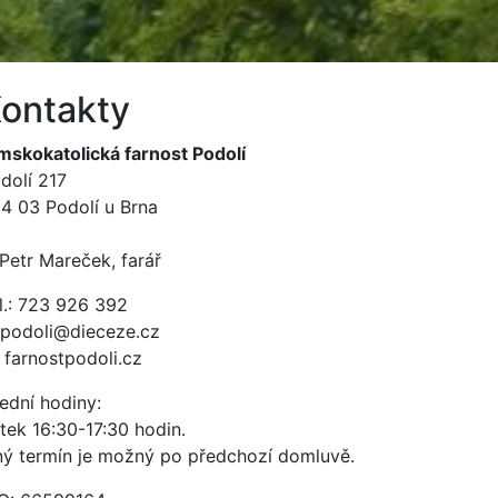
ontakty
mskokatolická farnost Podolí
dolí 217
4 03 Podolí u Brna
 Petr Mareček, farář
l.: 723 926 392
 podoli@dieceze.cz
 farnostpodoli.cz
ední hodiny:
tek 16:30-17:30 hodin.
ný termín je možný po předchozí domluvě.