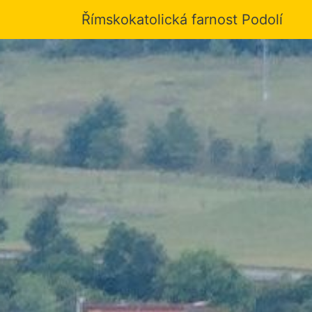
Římskokatolická farnost Podolí