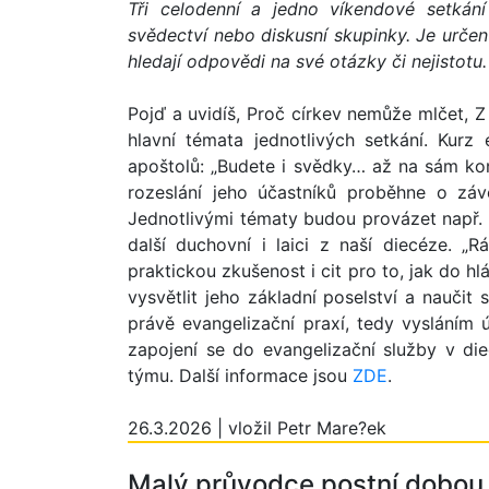
Tři celodenní a jedno víkendové setkán
svědectví nebo diskusní skupinky. Je určen 
hledají odpovědi na své otázky či nejistotu
Pojď a uvidíš, Proč církev nemůže mlčet, Z 
hlavní témata jednotlivých setkání. Kurz
apoštolů: „Budete i svědky… až na sám ko
rozeslání jeho účastníků proběhne o zá
Jednotlivými tématy budou provázet např. P
další duchovní i laici z naší diecéze. „R
praktickou zkušenost i cit pro to, jak do h
vysvětlit jeho základní poselství a naučit
právě evangelizační praxí, tedy vysláním 
zapojení se do evangelizační služby v die
týmu. Další informace jsou
ZDE
.
26.3.2026 | vložil Petr Mare?ek
Malý průvodce postní dobou