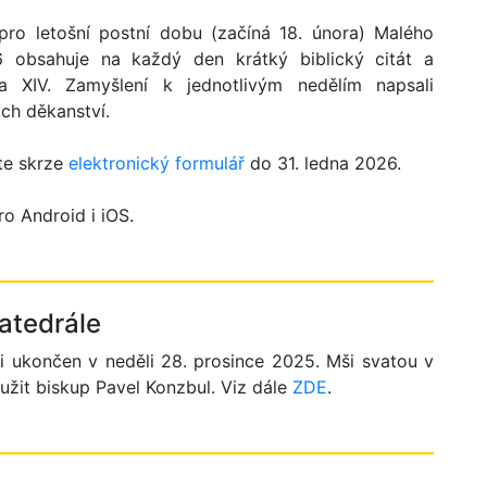
 pro letošní postní dobu (začíná 18. února) Malého
 obsahuje na každý den krátký biblický citát a
a XIV. Zamyšlení k jednotlivým nedělím napsali
ých děkanství.
te skrze
elektronický formulář
do 31. ledna 2026.
o Android i iOS.
katedrále
i ukončen v neděli 28. prosince 2025. Mši svatou v
oužit biskup Pavel Konzbul. Viz dále
ZDE
.