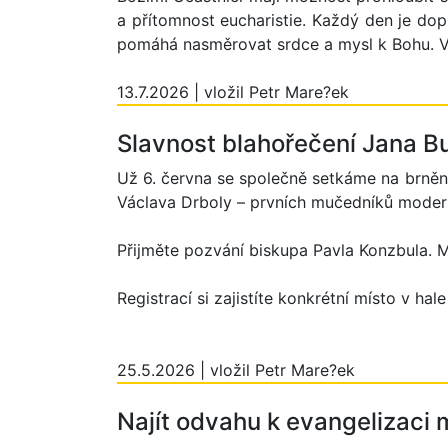
a přítomnost eucharistie. Každý den je d
pomáhá nasměrovat srdce a mysl k Bohu. V
13.7.2026 | vložil Petr Mare?ek
Slavnost blahořečení Jana Bu
Už 6. června se společně setkáme na brněns
Václava Drboly – prvních mučedníků modern
Přijměte pozvání biskupa Pavla Konzbula. 
Registrací si zajistíte konkrétní místo v hal
25.5.2026 | vložil Petr Mare?ek
Najít odvahu k evangelizaci 