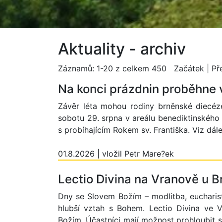
Aktuality - archiv
Záznamů: 1-20 z celkem 450 Začátek | Př
Na konci prázdnin proběhne v
Závěr léta mohou rodiny brněnské diecéze 
sobotu 29. srpna v areálu benediktinského
s probíhajícím Rokem sv. Františka. Viz dál
01.8.2026 | vložil Petr Mare?ek
Lectio Divina na Vranově u 
Dny se Slovem Božím – modlitba, eucharis
hlubší vztah s Bohem. Lectio Divina ve V
Božím. Účastníci mají možnost prohloubit s